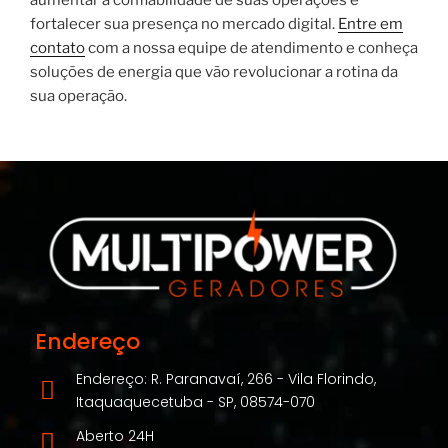
aumentar a confiabilidade de suas operações e
fortalecer sua presença no mercado digital.
Entre em
contato
com a nossa equipe de atendimento e conheça
soluções de energia que vão revolucionar a rotina da
sua operação.
Endereço
Endereço: R. Paranavaí, 266 - Vila Florindo,
Itaquaquecetuba - SP, 08574-070
Aberto 24H