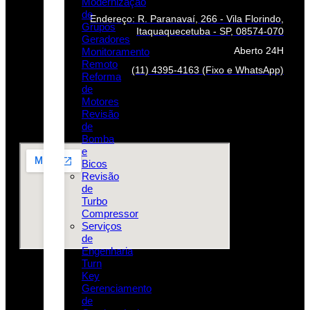
Modernização
de
Endereço: R. Paranavaí, 266 - Vila Florindo,
Grupos
Itaquaquecetuba - SP, 08574-070
Geradores
Aberto 24H
Monitoramento
Remoto
(11) 4395-4163 (Fixo e WhatsApp)
Reforma
de
Motores
Revisão
de
Bomba
e
Bicos
Revisão
de
Turbo
Compressor
Serviços
de
Engenharia
Turn
Key
Gerenciamento
de