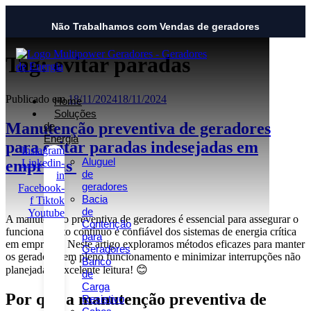
Não Trabalhamos com Vendas de geradores
Tag:
evitar paradas
Publicado em
18/11/2024
18/11/2024
Home
Soluções
Manutenção preventiva de geradores
de
Energia
para evitar paradas indesejadas em
Instagram
Aluguel
empresas
Linkedin-
de
in
geradores
Facebook-
Bacia
f
Tiktok
de
Youtube
A manutenção preventiva de geradores é essencial para assegurar o
Contenção
funcionamento contínuo e confiável dos sistemas de energia crítica
para
em empresas. Neste artigo exploramos métodos eficazes para manter
Geradores
os geradores em pleno funcionamento e minimizar interrupções não
Banco
planejadas. Excelente leitura! 😊
de
Carga
Por que a manutenção preventiva de
Resistivo