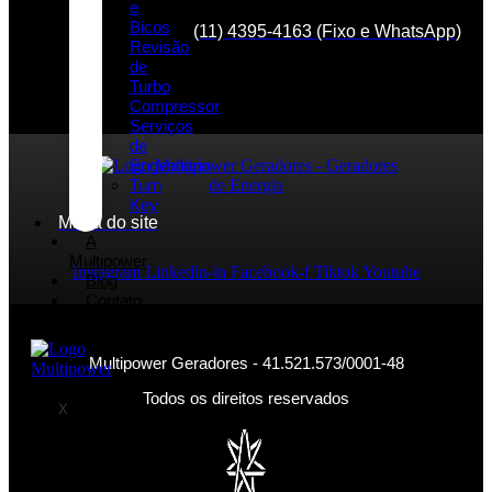
e
Bicos
(11) 4395-4163 (Fixo e WhatsApp)
Revisão
de
Turbo
Compressor
Serviços
de
Engenharia
Turn
Key
Mapa do site
A
Multipower
Instagram
Linkedin-in
Facebook-f
Tiktok
Youtube
Blog
Contato
Multipower Geradores - 41.521.573/0001-48
Todos os direitos reservados
X