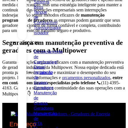
Sistema
medida de precaução, mas uma estratégia inteligente para manter a
Bess
continuidade das operações empresariais sem interrupções
Tanque
indesejadas. Ao seguir métodos eficazes de
manutenção
de
programada de geradores
as empresas podem garantir que seus
Combustível
geradores funcionem de forma confiável e completa, contribuindo
Transformador
para um ambiente de trabalho seguro e produtivo.
Isolador
Segurança em manutenção preventiva de
Serviços
geradores com a Multipower
Gerenciamento
de
Combustível
Garanta operações seguras e eficazes com a manutenção preventiva
Diesel
de geradores industriais da Multipower. Nossa equipe dedicada está
Instalação
pronta para oferecer
suporte
e maximizar o desempenho do seu
de
projeto. Para mais informações e
orçamentos personalizados
,
entre
Grupos
em contato com nossos especialistas pelo telefone
📞(11) 4395-
Geradores
4163. Garanta a segurança e continuidade das suas operações com a
Manutenção
Multipower! 👇
de
Grupos
Geradores
Manutenção
de
Endereço
QTA