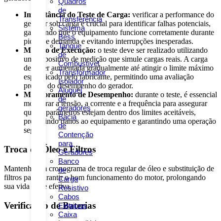
Quadros
de
Importância do Teste de Carga:
verificar a performance do
Transferência
gerador sob carga é crucial para identificar falhas potenciais,
Sistema
garantindo que o equipamento funcione corretamente durante
Bess
picos de demanda e evitando interrupções inesperadas.
Tanque
Método de Execução:
o teste deve ser realizado utilizando
de
um dispositivo de medição que simule cargas reais. A carga
Combustível
deve ser aumentada gradualmente até atingir o limite máximo
Transformador
especificado pelo fabricante, permitindo uma avaliação
Isolador
precisa do desempenho do gerador.
Aluguel
Monitoramento de Desempenho:
durante o teste, é essencial
de
monitorar a tensão, a corrente e a frequência para assegurar
geradores
que os parâmetros estejam dentro dos limites aceitáveis,
Bacia
prevenindo danos ao equipamento e garantindo uma operação
de
segura.
Contenção
para
Troca de Óleo e Filtros
Geradores
Banco
Mantenha um cronograma de troca regular de óleo e substituição de
de
filtros para garantir o bom funcionamento do motor, prolongando
Carga
sua vida útil e efetiva.
Resistivo
Cabos
Verificação de Baterias
Elétricos
Caixa