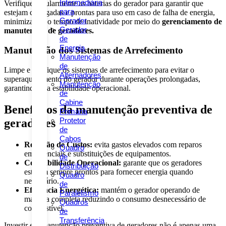
Intermediária
Verifique regularmente as baterias do gerador para garantir que
para
estejam carregadas e prontas para uso em caso de falha de energia,
Gerador
minimizando o tempo de inatividade por meio do
gerenciamento de
Gerador
manutenção de geradores.
de
Energia
Manutenção dos Sistemas de Arrefecimento
Manutenção
de
Limpe e verifique os sistemas de arrefecimento para evitar o
Alternadores
superaquecimento do gerador durante operações prolongadas,
Manutenção
garantindo sua estabilidade operacional.
de
Cabine
Benefícios da manutenção preventiva de
Primária
Protetor
geradores
de
Cabos
Redução de Custos:
evita gastos elevados com reparos
Quadro
emergenciais e substituições de equipamentos.
de
Confiabilidade Operacional:
garante que os geradores
Distribuição
estejam sempre prontos para fornecer energia quando
Quadro
necessário.
de
Eficiência Energética:
mantém o gerador operando de
Paralelismo
maneira completa reduzindo o consumo desnecessário de
Quadros
combustível.
de
Transferência
Investir em manutenção preventiva de geradores não é apenas uma