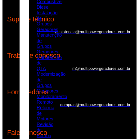
Combustível
Diesel
Instalação
Suporte técnico
de
Grupos
Geradores
assistencia@multipowergeradores.com.br
Manutenção
de
Grupos
Geradores
Trabalhe conosco
Manutenção
de
QTA
rh@multipowergeradores.com.br
Modernização
de
Grupos
Fornecedores
Geradores
Monitoramento
Remoto
compras@multipowergeradores.com.br
Reforma
de
Motores
Revisão
de
Fale conosco
Bomba