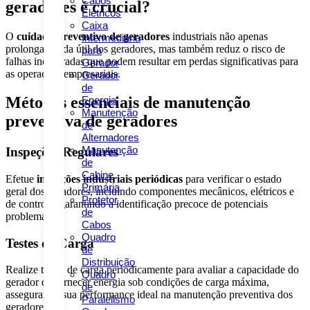
Cabos
geradores é crucial?
Elétricos
Caixa
O
cuidado preventivo de geradores
industriais não apenas
Intermediária
prolonga a vida útil dos geradores, mas também reduz o risco de
para
falhas inesperadas que podem resultar em perdas significativas para
Gerador
as operações empresariais.
Gerador
de
Métodos essenciais de manutenção
Energia
Manutenção
preventiva de geradores
de
Alternadores
Manutenção
Inspeções Regulares
de
Cabine
Efetue
inspeções industriais periódicas
para verificar o estado
Primária
geral dos geradores, incluindo componentes mecânicos, elétricos e
Protetor
de controle, garantindo a identificação precoce de potenciais
de
problemas.
Cabos
Quadro
Testes de Carga
de
Distribuição
Realize testes de carga periodicamente para avaliar a capacidade do
Quadro
gerador de fornecer energia sob condições de carga máxima,
de
assegurando sua performance ideal na manutenção preventiva dos
Paralelismo
geradores.