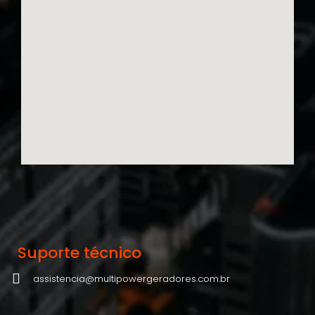
Suporte técnico
assistencia@multipowergeradores.com.br