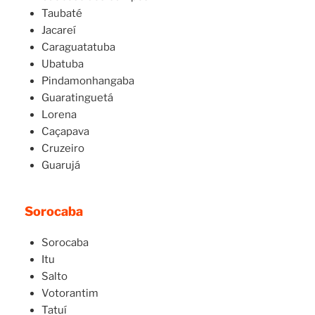
Taubaté
Jacareí
Caraguatatuba
Ubatuba
Pindamonhangaba
Guaratinguetá
Lorena
Caçapava
Cruzeiro
Guarujá
Sorocaba
Sorocaba
Itu
Salto
Votorantim
Tatuí