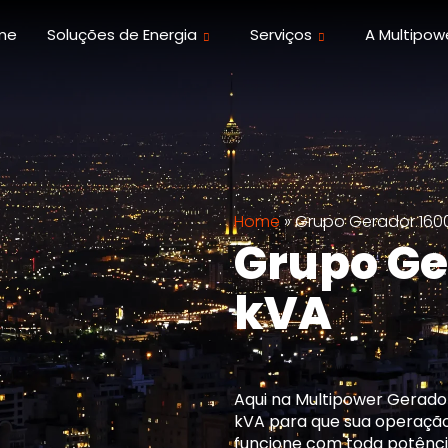
me
Soluções de Energia
Serviços
A Multipow
Home
»
Grupo Gerador 160
Grupo Ge
kVA
Aqui na Multipower Gerad
kVA para que sua operação
funcione com toda potênci