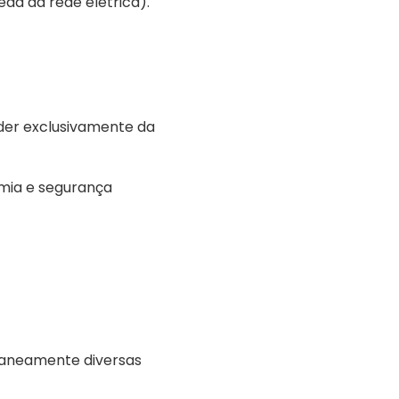
a da rede elétrica).
der exclusivamente da
mia e segurança
taneamente diversas