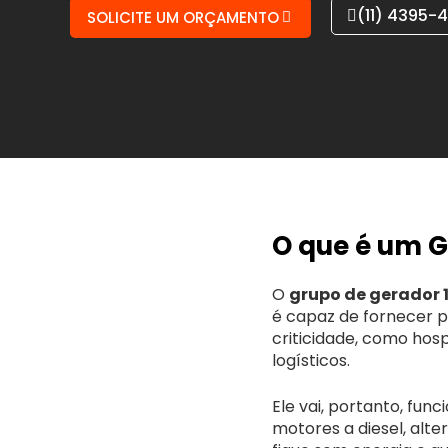
(11) 4395-
SOLICITE UM ORÇAMENTO
O que é um 
O
grupo de gerador 
é capaz de fornecer p
criticidade, como hosp
logísticos.
Ele vai, portanto, fu
motores a diesel, alt