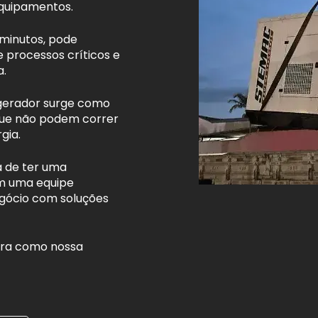
equipamentos.
minutos, pode
e processos críticos e
a.
 gerador surge como
que não podem correr
gia.
a de ter uma
m uma equipe
egócio com soluções
bra como nossa