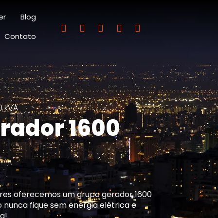
er
Blog
Contato
0 kVA
rador 1600
ores oferecemos um grupo gerador 1600
 nunca fique sem energia elétrica e
a!