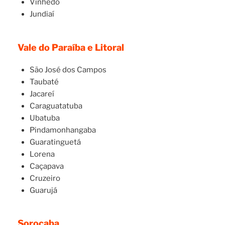
Vinhedo
Jundiaí
Vale do Paraíba e Litoral
São José dos Campos
Taubaté
Jacareí
Caraguatatuba
Ubatuba
Pindamonhangaba
Guaratinguetá
Lorena
Caçapava
Cruzeiro
Guarujá
Sorocaba