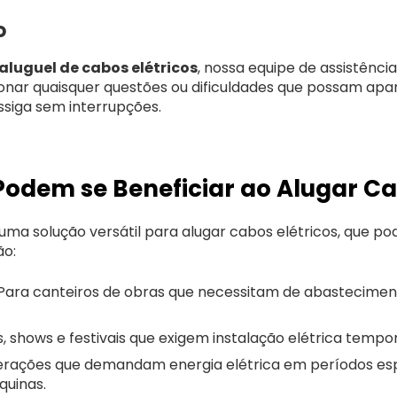
o
aluguel de cabos elétricos
, nossa equipe de assistênci
ionar quaisquer questões ou dificuldades que possam ap
siga sem interrupções.
Podem se Beneficiar ao Alugar Ca
ma solução versátil para alugar cabos elétricos, que pod
ão:
Para canteiros de obras que necessitam de abasteciment
s, shows e festivais que exigem instalação elétrica tempor
rações que demandam energia elétrica em períodos esp
uinas.