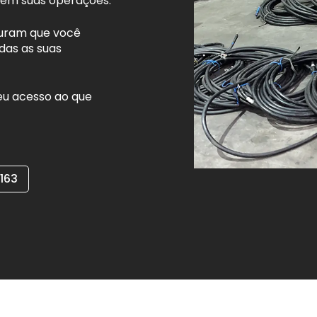
 em suas operações.
guram que você
das as suas
eu acesso ao que
4163