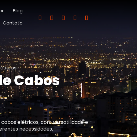
er
Blog
Contato
étricos
de Cabos
 cabos elétricos, com versatilidade e
erentes necessidades.