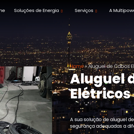
me
Soluções de Energia
Serviços
A Multipow
Home
»
Aluguel de Cabos El
Aluguel 
Elétricos
A sua solução de aluguel de
segurança adequadas a dif