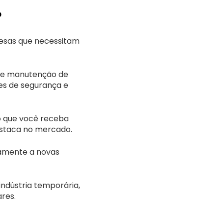
?
resas que necessitam
o e manutenção de
es de segurança e
do que você receba
estaca no mercado.
damente a novas
ndústria temporária,
ares.