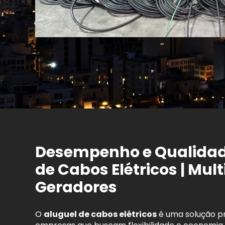
Desempenho e Qualidad
de Cabos Elétricos | Mul
Geradores
O
aluguel de cabos elétricos
é uma solução pr