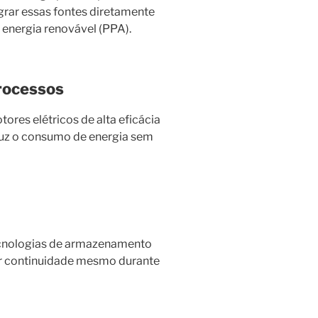
grar essas fontes diretamente
 energia renovável (PPA).
Processos
res elétricos de alta eficácia
duz o consumo de energia sem
a
 tecnologias de armazenamento
tir continuidade mesmo durante