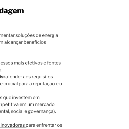
rdagem
ementar soluções de energia
em alcançar benefícios
essos mais efetivos e fontes
.
s:
atender aos requisitos
é crucial para a reputação e o
as que investem em
mpetitiva em um mercado
tal, social e governança).
 inovadoras
para enfrentar os