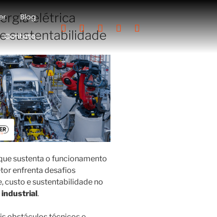
ergia elétrica
er
Blog
de sustentabilidade
Contato
ce que sustenta o funcionamento
tor enfrenta desafios
e, custo e sustentabilidade no
industrial
.
is obstáculos técnicos e