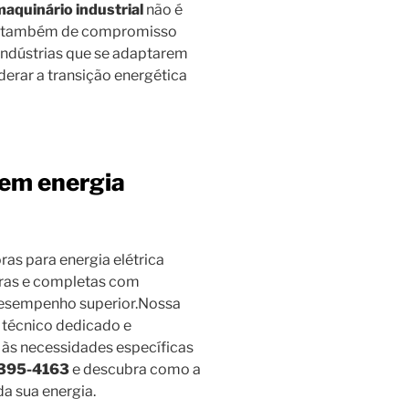
maquinário industrial
não é
s também de compromisso
indústrias que se adaptarem
erar a transição energética
 em energia
as para energia elétrica
uras e completas com
desempenho superior.Nossa
 técnico dedicado e
às necessidades específicas
4395-4163
e descubra como a
a sua energia.