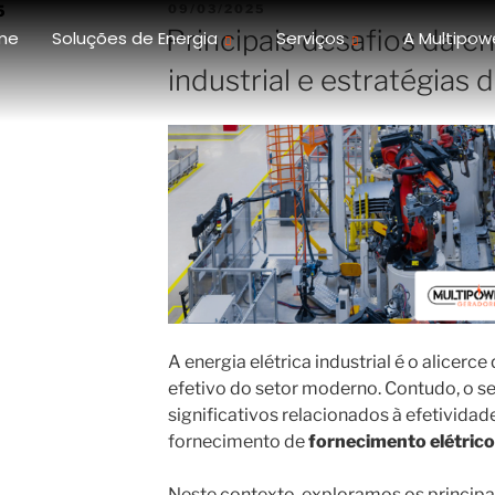
5
09/03/2025
Principais desafios da en
me
Soluções de Energia
Serviços
A Multipow
industrial e estratégias 
A energia elétrica industrial é o alicer
efetivo do setor moderno. Contudo, o se
significativos relacionados à efetividad
fornecimento de
fornecimento elétrico 
Neste contexto, exploramos os principa